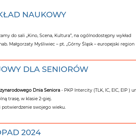
KŁAD NAUKOWY
zamy do sali „Kino, Scena, Kultura”, na ogólnodostępny wykład
hab. Małgorzaty Myśliwiec – pt. „Górny Śląsk – europejski region
EJOWY DLA SENIORÓW
zynarodowego Dnia Seniora
- PKP Intercity (TLK, IC, EIC, EIP ) 
ną trasę, w klasie 2-giej.
i potwierdzenie swojego wieku.
OPAD 2024