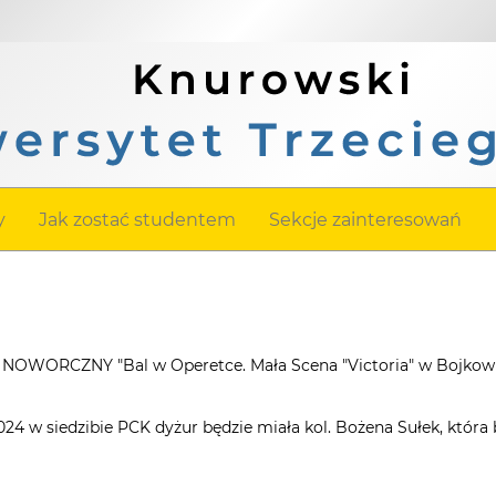
y
Jak zostać studentem
Sekcje zainteresowań
OWORCZNY "Bal w Operetce. Mała Scena "Victoria" w Bojkowi
2024 w siedzibie PCK dyżur będzie miała kol. Bożena Sułek, która 