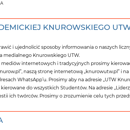
KA
DEMICKIEJ KNUROWSKIEGO UT
awić i ujednolicić sposoby informowania o naszych licz
nika medialnego Knurowskiego UTW.
 mediów internetowych i tradycyjnych prosimy kierować
„iknurow.pl”, naszą stronę internetową „knurowutw.pl” i
resach WhatsApp’u. Prosimy aby na adresie „UTW Knuro
kierowane do wszystkich Studentów. Na adresie „Liderzy
estii ich twórców. Prosimy o zrozumienie celu tych przed
A