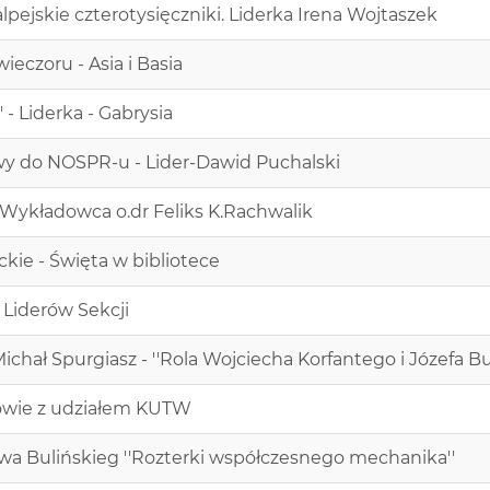
pejskie czterotysięczniki. Liderka Irena Wojtaszek
ieczoru - Asia i Basia
' - Liderka - Gabrysia
wy do NOSPR-u - Lider-Dawid Puchalski
:Wykładowca o.dr Feliks K.Rachwalik
ckie - Święta w bibliotece
i Liderów Sekcji
Michał Spurgiasz - ''Rola Wojciecha Korfantego i Józefa B
rowie z udziałem KUTW
iewa Bulińskieg ''Rozterki współczesnego mechanika''