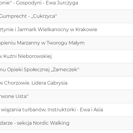
onie'' - Gospodyni - Ewa Jurczyga
Gumprecht - ,,Cukrzyca''
ztynie i Jarmark Wielkanocny w Krakowie
w topieniu Marzanny w Tworogu Małym
 Kuźni Nieborowskiej
omu Opieki Społecznej ,,Zameczek''
w Chorzowie. Lidera Gabrysia
rwone Usta''
wiązania turbanów. Instruktorki - Ewa i Asia
darze - sekcja Nordic Walking