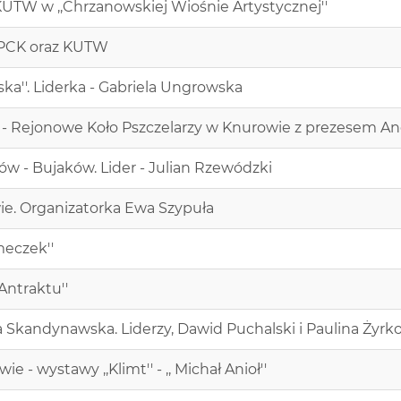
 KUTW w ,,Chrzanowskiej Wiośnie Artystycznej''
. PCK oraz KUTW
ska''. Liderka - Gabriela Ungrowska
t'' - Rejonowe Koło Pszczelarzy w Knurowie z prezesem 
w - Bujaków. Lider - Julian Rzewódzki
ie. Organizatorka Ewa Szypuła
meczek''
 Antraktu''
ura Skandynawska. Liderzy, Dawid Puchalski i Paulina Żyr
 - wystawy ,,Klimt'' - ,, Michał Anioł''