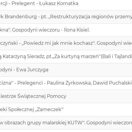
urcji - Prelegent - Łukasz Kornatka
ryk Brandenburg - pt. ,,Restrukturyzacja regionów przem
na''. Gospodyni wieczoru - Ilona Kisiel.
Gałczyński - ,,Powiedz mi jak mnie kochasz''. Gospodyni wi
Katarzyną Sieradz, pt.,,Za kurtyną marzeń''(Bali i Tajlandi
podyni - Ewa Jurczyga
uścizna'' - Prelegenci - Paulina Żyrkowska, Dawid Puchalski
kiestrze Świątecznej Pomocy
ieki Społecznej ,,Zameczek''
 w obrazach grupy malarskiej KUTW''. Gospodyni wieczoru