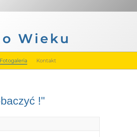
Fotogaleria
Kontakt
obaczyć !"