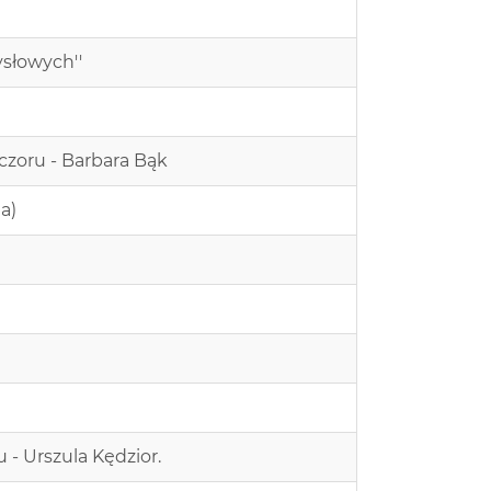
ysłowych''
eczoru - Barbara Bąk
a)
 - Urszula Kędzior.