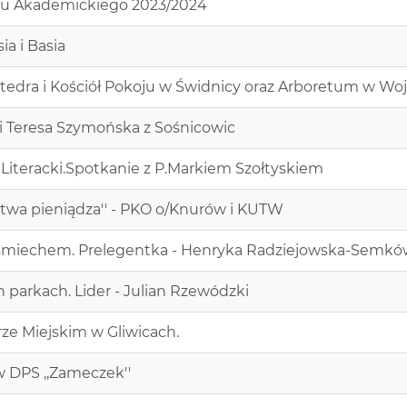
oku Akademickiego 2023/2024
ia i Basia
atedra i Kościół Pokoju w Świdnicy oraz Arboretum w Woj
ani Teresa Szymońska z Sośnicowic
Literacki.Spotkanie z P.Markiem Szołtyskiem
stwa pieniądza'' - PKO o/Knurów i KUTW
i śmiechem. Prelegentka - Henryka Radziejowska-Semkó
h parkach. Lider - Julian Rzewódzki
rze Miejskim w Gliwicach.
w DPS ,,Zameczek''