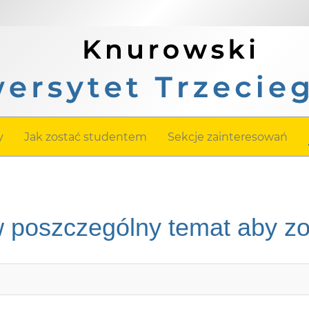
y
Jak zostać studentem
Sekcje zainteresowań
 w poszczególny temat aby z