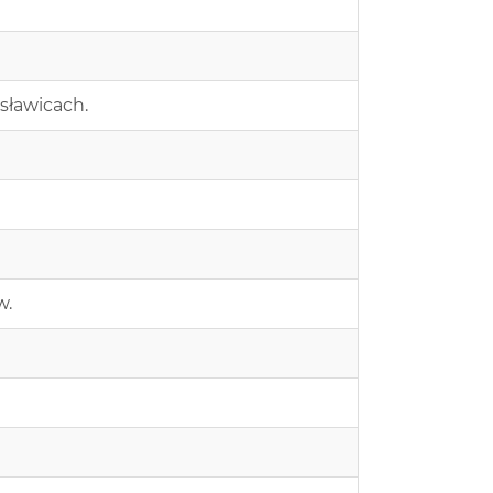
sławicach.
w.